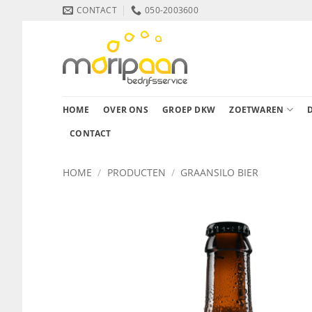
Ga
CONTACT
050-2003600
naar
inhoud
HOME
OVER ONS
GROEP DKW
ZOETWAREN
CONTACT
HOME
/
PRODUCTEN
/
GRAANSILO BIER