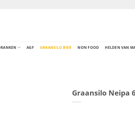
DRANKEN
AGF
GRAANSILO BIER
NON FOOD
HELDEN VAN M
Graansilo Neipa 