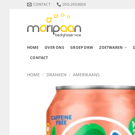
Ga
CONTACT
050-2003600
naar
inhoud
HOME
OVER ONS
GROEP DKW
ZOETWAREN
CONTACT
HOME
/
DRANKEN
/
AMERIKAANS