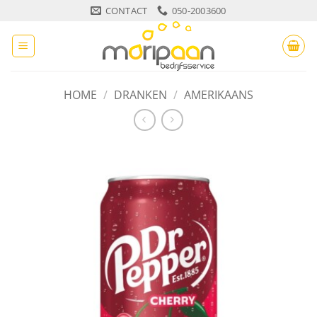
Ga
CONTACT
050-2003600
naar
inhoud
HOME
/
DRANKEN
/
AMERIKAANS