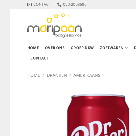
Ga
CONTACT
050-2003600
naar
inhoud
HOME
OVER ONS
GROEP DKW
ZOETWAREN
CONTACT
HOME
/
DRANKEN
/
AMERIKAANS