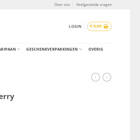
Over ons
Veelgestelde vragen
€
0,00
LOGIN
ARIPAAN
GESCHENKVERPAKKINGEN
OVERIG
erry