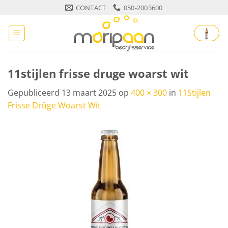
Ga
CONTACT
050-2003600
naar
inhoud
11stijlen frisse druge woarst wit
Gepubliceerd
13 maart 2025
op
400 × 300
in
11Stijlen
Frisse Drûge Woarst Wit