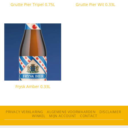
Grutte Pier Tripel 0.75L
Grutte Pier Wit 0.33L
Frysk Amber 0.33L
PRIVACY VERKLARING
ALGEMENE VOORWAARDEN
DISCLAIMER
WINKEL
MIJN ACCOUNT
CONTACT