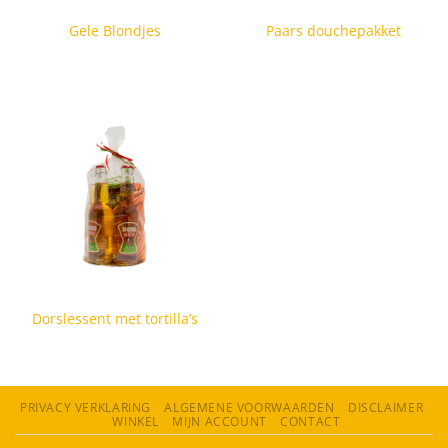
Gele Blondjes
Paars douchepakket
Dorslessent met tortilla’s
PRIVACY VERKLARING
ALGEMENE VOORWAARDEN
DISCLAIMER
WINKEL
MIJN ACCOUNT
CONTACT