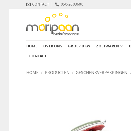
Ga
CONTACT
050-2003600
naar
inhoud
HOME
OVER ONS
GROEP DKW
ZOETWAREN
CONTACT
HOME
/
PRODUCTEN
/
GESCHENKVERPAKKINGEN