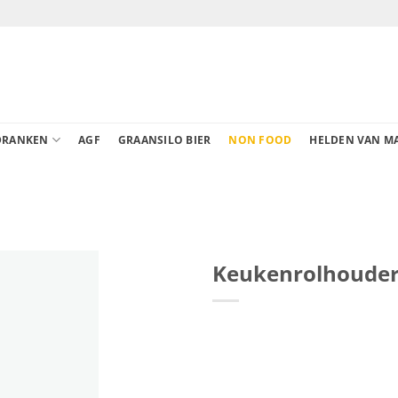
DRANKEN
AGF
GRAANSILO BIER
NON FOOD
HELDEN VAN M
Keukenrolhoude