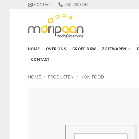
Ga
CONTACT
050-2003600
naar
inhoud
HOME
OVER ONS
GROEP DKW
ZOETWAREN
CONTACT
HOME
/
PRODUCTEN
/
NON FOOD