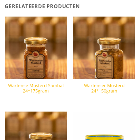
GERELATEERDE PRODUCTEN
Wartense Mosterd Sambal
Wartenser Mosterd
24*175gram
24*150gram