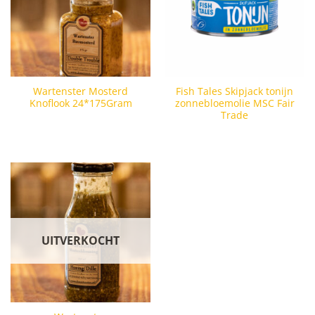
Wartenster Mosterd
Fish Tales Skipjack tonijn
Knoflook 24*175Gram
zonnebloemolie MSC Fair
Trade
UITVERKOCHT