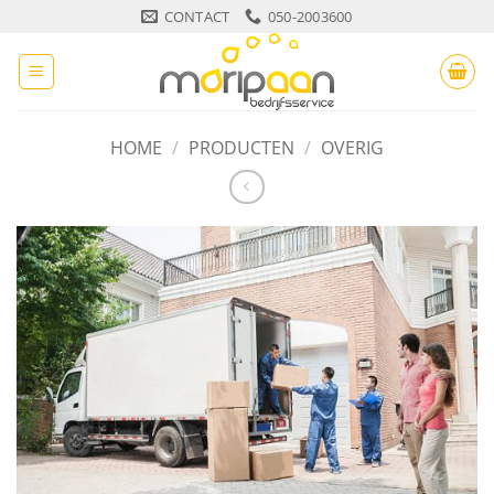
Ga
CONTACT
050-2003600
naar
inhoud
HOME
/
PRODUCTEN
/
OVERIG