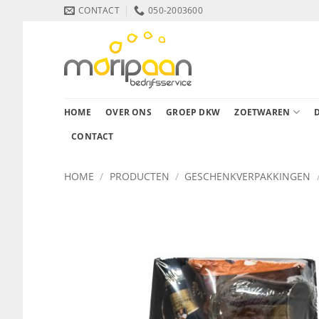
Ga
CONTACT
050-2003600
naar
inhoud
HOME
OVER ONS
GROEP DKW
ZOETWAREN
CONTACT
HOME
/
PRODUCTEN
/
GESCHENKVERPAKKINGEN