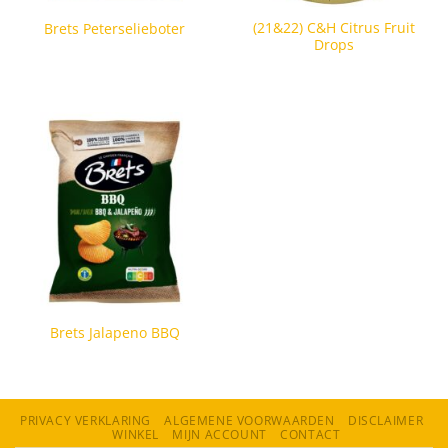
(21&22) C&H Citrus Fruit
Brets Peterselieboter
Drops
Brets Jalapeno BBQ
PRIVACY VERKLARING
ALGEMENE VOORWAARDEN
DISCLAIMER
WINKEL
MIJN ACCOUNT
CONTACT