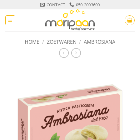
Ga
CONTACT
050-2003600
naar
inhoud
HOME
/
ZOETWAREN
/
AMBROSIANA