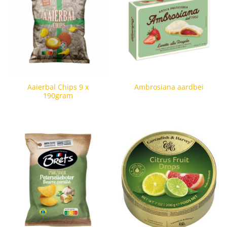
Aaierbal Chips 9 x
Ambrosiana aardbei
190gram