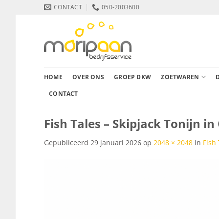
Ga
CONTACT
050-2003600
naar
inhoud
HOME
OVER ONS
GROEP DKW
ZOETWAREN
CONTACT
Fish Tales – Skipjack Tonijn in 
Gepubliceerd
29 januari 2026
op
2048 × 2048
in
Fish 