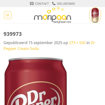
Ga
CONTACT
050-2003600
naar
inhoud
939973
Gepubliceerd
15 september 2025
op
273 × 550
in
Dr
Pepper Cream Soda