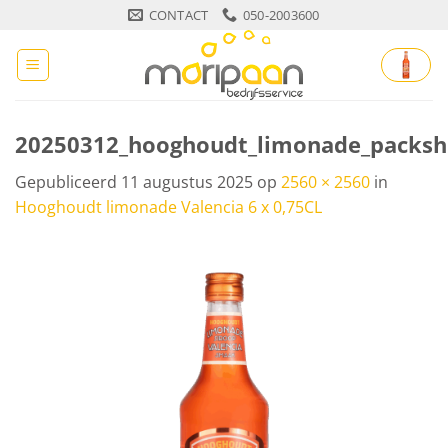
Ga
CONTACT
050-2003600
naar
inhoud
20250312_hooghoudt_limonade_packsho
Gepubliceerd
11 augustus 2025
op
2560 × 2560
in
Hooghoudt limonade Valencia 6 x 0,75CL