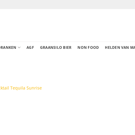
DRANKEN
AGF
GRAANSILO BIER
NON FOOD
HELDEN VAN M
ktail Tequila Sunrise