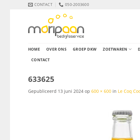
Ga
CONTACT
050-2003600
naar
inhoud
HOME
OVER ONS
GROEP DKW
ZOETWAREN
CONTACT
633625
Gepubliceerd
13 juni 2024
op
600 × 600
in
Le Coq Coc