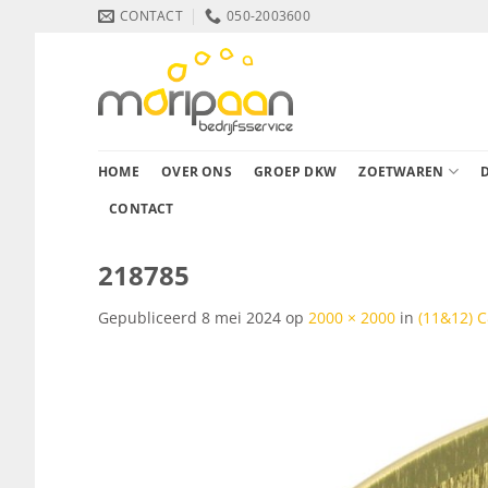
Ga
CONTACT
050-2003600
naar
inhoud
HOME
OVER ONS
GROEP DKW
ZOETWAREN
CONTACT
218785
Gepubliceerd
8 mei 2024
op
2000 × 2000
in
(11&12)