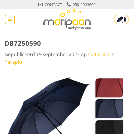
Ga
CONTACT
050-2003600
naar
inhoud
DB7250590
Gepubliceerd
19 september 2023
op
400 × 300
in
Paraplu