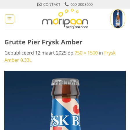
Ga
CONTACT
050-2003600
naar
inhoud
Grutte Pier Frysk Amber
Gepubliceerd
12 maart 2025
op
750 × 1500
in
Frysk
Amber 0.33L